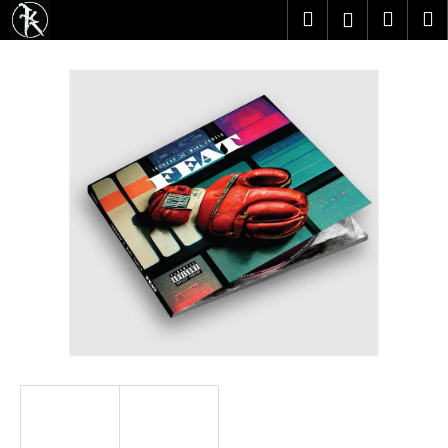
K
Přejít
Hledat
Náku
M
Přihlášen
na
o
obsah
Zpět
Zpět
košík
š
í
C
k
o
p
o
t
ř
e
b
u
j
e
t
e
n