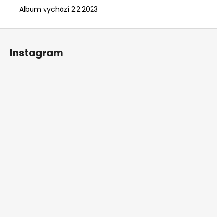
Album vychází 2.2.2023
Z
á
Instagram
p
a
t
í