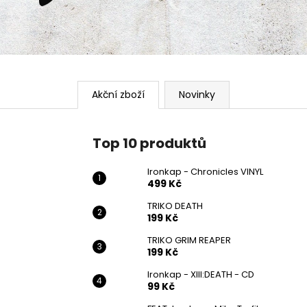
Akční zboží
Novinky
Top 10 produktů
Ironkap - Chronicles VINYL
499 Kč
TRIKO DEATH
199 Kč
TRIKO GRIM REAPER
199 Kč
Ironkap - XIII:DEATH - CD
99 Kč