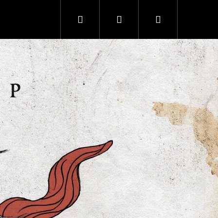
Hledat
Přihlášení
Nákupní
Následují
košík
Následující