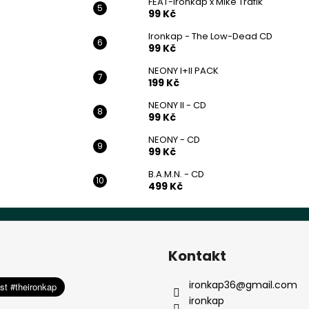
FEAT-Ironkap x Mike Trafik
99 Kč
Ironkap - The Low-Dead CD
99 Kč
NEONY I+II PACK
199 Kč
NEONY II - CD
99 Kč
NEONY - CD
99 Kč
B.A.M.N. - CD
499 Kč
Kontakt
ironkap36
@
gmail.com
ironkap