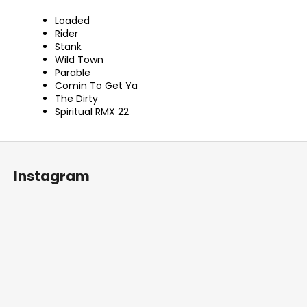
č
u
Loaded
j
Rider
e
Stank
Wild Town
m
Parable
e
Comin To Get Ya
The Dirty
Spiritual RMX 22
TRIKO
GRIM
REAPER
Z
199
á
Kč
Instagram
p
a
t
í