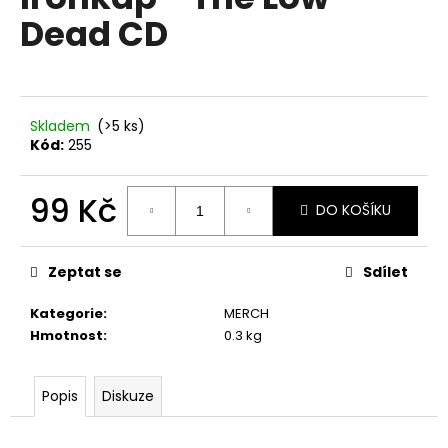
je
a
Dead CD
0,0
z
j
5
í
hvězdiček.
t
?
Skladem
(>5 ks)
Kód:
255
99 Kč
DO KOŠÍKU
HLEDAT
Měrná
cena:
Zeptat se
Sdílet
Kategorie
:
MERCH
D
Hmotnost
:
0.3 kg
o
p
o
Popis
Diskuze
r
u