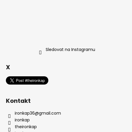
Sledovat na Instagramu
X
Kontakt
ironkap36
@
gmail.com
ironkap
theironkap